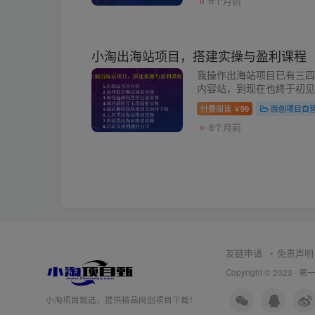
6个月前
小淘出海站项目，搭建实操与盈利课程
我操作出海站项目已有三四
内容站，到现在也终于初见
到了adsense，并且还
付费阅读
99
原创项目自
￥
块钱，但这个前景是巨大的，
8个月前
友链申请
免责声明
Copyright © 2023 ·
第
小淘项目甄选，提供精品网创项目下载！