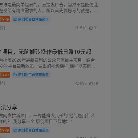
方法是最简单粗暴的，直接发广告，当然不是随便乱
是发给有精准需求的人，所以首先要思考的就是，我
虚拟货源网的主要客户画像是哪些人。 当然是想做
读
49
原创项目自营甄选区
￥
商，但又没有虚拟货...
月前
513
31
量主项目，无脑搬砖操作最低日赚10元起
为小淘2026年最新录制的公众号流量主项目，结合
公众号平台最新政策，做出的视频课程 课程以实例的
具体分享讲解具体某个实操领域 不仅让学员举一反
读
49
原创项目自营甄选区
￥
怕用最笨的方法 按照视...
月前
696
19
方法分享
做网盘拉新项目，一周能赚大几千的 他们是用什么
作的？ 我分享一个 原创项目下载地址：
读
49
原创项目自营甄选区
￥