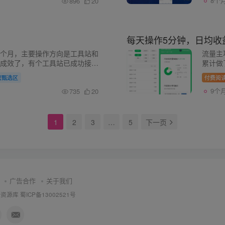
8个
896
20
个月，主要操作方向是工具站和
流量主
成效了，有个工具站已成功接入
累计做
取得了收益。 虽然不多，每天就几
都还在
营甄选区
付费阅
...
天要分
9个
735
20
1
2
3
…
5
下一页
广告合作
关于我们
一资源库
蜀ICP备13002521号