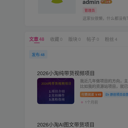
admin
管理员
这家伙很懒，什么都没有写.
文章
48
收藏
0
版块
0
帖子
0
粉丝
4
发布
48
2026小淘纯带货视频项目
我近几年做项目的方向，主
比如我的资源站项目，就已
够长久稳定且具有可持续性
付费阅读
49
原创项目自
￥
比如B站传付费课程，网盘项.
1个月前
2026小淘AI图文带货项目