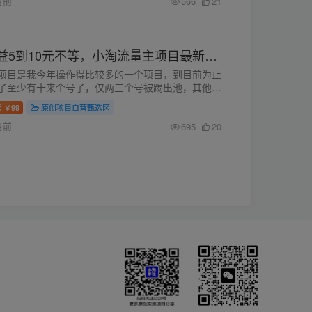
月前
566
21
每天操作5分钟，日均收益5到10元不等，小淘流量主项目最新实操分享
项目是我今年操作得比较多的一个项目，到目前为止
了至少有十来个号了，仅两三个号被踢出池，其他的
流量池里，吃推荐流量的收益。 如上图，这是我今
读
99
原创项目自营甄选区
￥
享的这个号的推流及...
月前
695
20