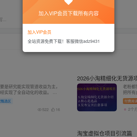
加入VIP会员下载所有内容
..
加入VIP会员
全站资源免费下载！客服微信adz9431
2026小淘精细化无货源
要是研究能实现管道收益为主，
老粉都
经实现了全自动化的收益。 能
把所有
，是我现在做网络项目的宗旨，
了虚拟
营甄选区
付费阅
..
是能赚
2个
522
16
淘宝虚拟仓项目引流篇