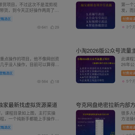
带货项目，不过这次不是混剪视
第一个
文带货，到今天正好操作两周了，
发，而
一些心得做个小结。 我去年做
们淘宝
营甄选区
付费阅
...
虚拟电
3个
641
29
小淘2026版公众号流
重点操作的项目，他不像网创资
此课程
几乎没人操作，目前可以算得上
26年
虚拟货源网，基本上都是那些网
形式，
营甄选区
付费阅
.
三，哪
5个
564
18
供独家最新找虚拟货源渠道
夸克网盘绝密拉新内部
解，课程目录如上图，主打实操
很多人
程，一个纯新手都能上手操作，
方法操
了虚拟货源来源渠道，多种找虚
营甄选区
付费阅
行...