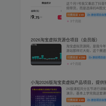
这个月1号我又重启了抖音
频带货，而是选择的AI图
所以把这个项目，我实操的
付费阅读
49
原创项目自
￥
视频混剪，已经有符合挂车条
3个月前
2026淘宝虚拟货源仓项目（会员版）
淘宝虚拟货源网，是我今年
源站那样烂大街，这个赛道
是空白市场。 就算去搜索
付费阅读
299
原创项目自
￥
创资源站在挂羊头卖狗肉，..
4个月前
小淘2026版淘宝卖虚拟产品项目，提
26版课程共分五节进行讲
演示，基本上学完我这套课
最重要的是26版课程新增
付费阅读
49
原创项目自
￥
拟货源的方法都会在课程里进