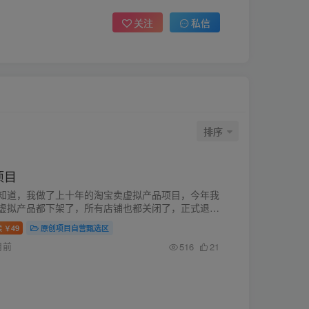
关注
私信
排序
项目
知道，我做了上十年的淘宝卖虚拟产品项目，今年我
虚拟产品都下架了，所有店铺也都关闭了，正式退出
电商这个行业。 并不是说淘宝虚拟不能做，其实还
读
49
原创项目自营甄选区
￥
的，而且是自动发货...
月前
516
21